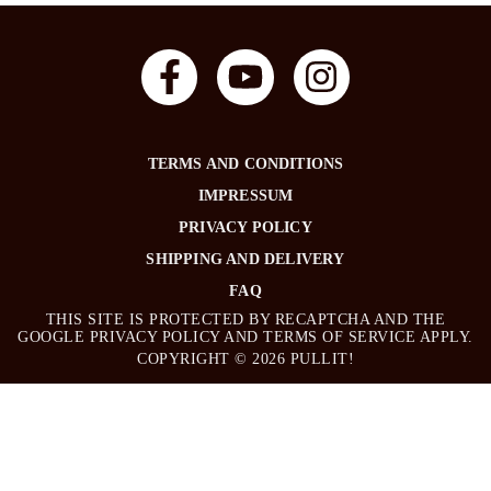
F
Y
I
a
o
n
c
u
s
e
t
t
TERMS AND CONDITIONS
b
u
a
IMPRESSUM
PRIVACY POLICY
o
b
g
SHIPPING AND DELIVERY
o
e
r
FAQ
k
a
THIS SITE IS PROTECTED BY RECAPTCHA AND THE
-
m
GOOGLE
PRIVACY POLICY
AND
TERMS OF SERVICE
APPLY.
COPYRIGHT © 2026 PULLIT!
f