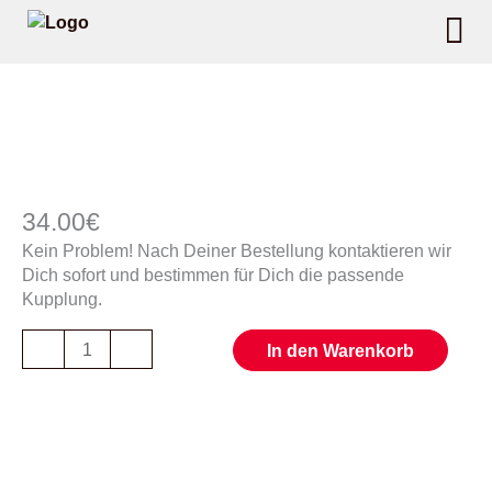
Zum
Inhalt
springen
Ich
bin
mir
34.00
€
nicht
sicher.
Kein Problem! Nach Deiner Bestellung kontaktieren wir
Menge
Dich sofort und bestimmen für Dich die passende
Kupplung.
-
+
In den Warenkorb