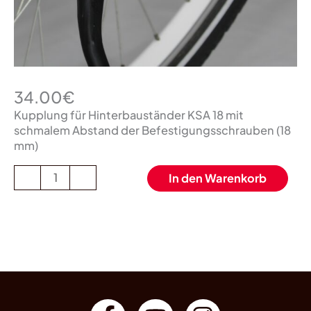
34.00
€
Kupplung für Hinterbauständer KSA 18 mit
schmalem Abstand der Befestigungsschrauben (18
mm)
-
+
In den Warenkorb
F
Y
I